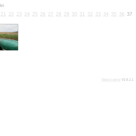
ei
21
22
23
24
25
26
27
28
29
30
31
32
33
34
35
36
37
BilderGalerie
V2.6.1.1