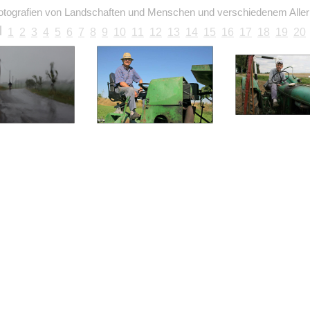
otografien von Landschaften und Menschen und verschiedenem Allerl
1
2
3
4
5
6
7
8
9
10
11
12
13
14
15
16
17
18
19
20