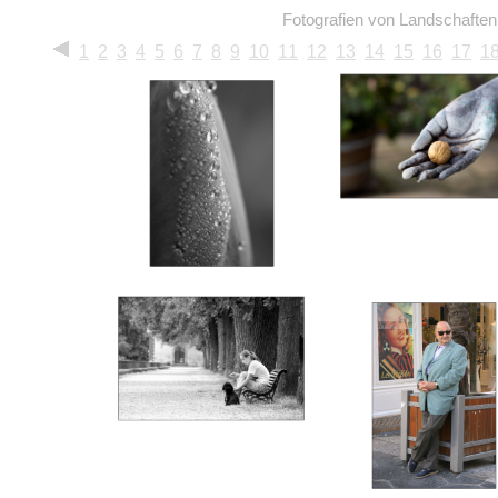
Fotografien von Landschafte
1
2
3
4
5
6
7
8
9
10
11
12
13
14
15
16
17
1